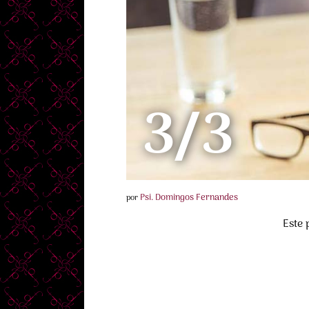
3/3
Psi. Domingos Fernandes
por
Este 