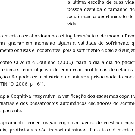
a última escolha de suas vidas
pessoa desnuda o tamanho de
se dá mais a oportunidade de 
vida.
ão precisa ser abordada no setting terapêutico, de modo a fav
 sem ignorar em momento algum a validade do sofrimento q
nte obtusas e incoerentes, pois o sofrimento é dele e é subjet
s como Oliveira e Coutinho (2006), para o dia a dia do pacie
ão eficazes, com objetivo de contornar problemas detectados 
nção não pode ser arbitrário ou eliminar a privacidade do paci
TINHO, 2006, p. 161).
rapia Cognitiva Integrativa, a verificação dos esquemas cogniti
diárias e dos pensamentos automáticos eliciadores de sentime
 paciente.
apeamento, conceituação cognitiva, ações de reestruturação
nais, profissionais são importantíssimas. Para isso é preciso 