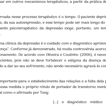
sar em outros mecanismos terapêuticos, a partir da prática d
servada nesse processo terapêutico é o tempo. O paciente dep
ala, da sua autoexpressão, e esse tempo pode ser mais longo do
ento psicoterapêutico da depressão exige, portanto, um temp
.
 na clínica da depressão é o cuidado com o diagnóstico aprisio
ença”. Conforme já demonstrado, há muita controvérsia acerca
ionamento. De acordo com Oliveira e Coutinho (2006), é neces
cientes, pois não se deve fortalecer o estigma da doença d
o a dar ao seu sofrimento, não sendo necessário agravá-lo com
 importante para o estabelecimento das relações e a falta dela
nessa medida o próprio rótulo de portador de transtorno ment
 Tal como o afirmado por Tung:
[...] o diagnóstico médic